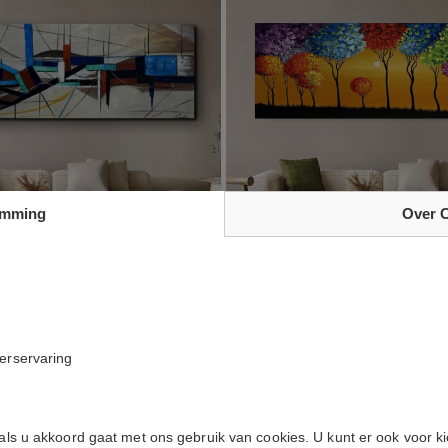
emming
Over 
RIJ – BOXES
SCHILDERIJ – BR
gen aan winkelwagen
Toevoegen aan wink
SHINE
€
160 x 60 cm
kerservaring
295.00
€
e
 als u akkoord gaat met ons gebruik van cookies. U kunt er ook voor k