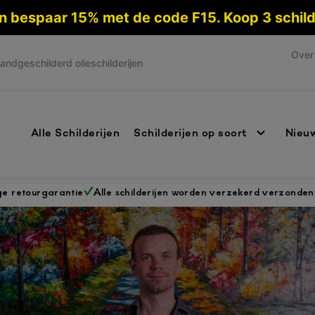
 en bespaar 15% met de code F15. Koop 3 schi
Over 
andgeschilderd olieschilderijen
Alle Schilderijen
Schilderijen op soort
Nieuw
ge retourgarantie
Alle schilderijen worden verzekerd verzonden