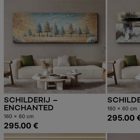
SCHILDERIJ –
SCHILDE
Toevoegen aan winkelwagen
Toevoe
ENCHANTED
160 x 60 cm
160 x 60 cm
295.00
295.00
€