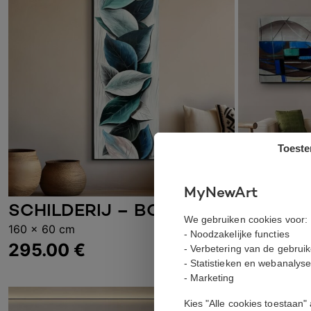
Toest
MyNewArt
SCHILDE
SCHILDERIJ – BOTANIC
Toevoe
Toevoegen aan winkelwagen
We gebruiken cookies voor:
160 x 60 cm
160 x 60 cm
- Noodzakelijke functies
295.00
295.00
€
- Verbetering van de gebrui
- Statistieken en webanalys
- Marketing
Kies "Alle cookies toestaan"