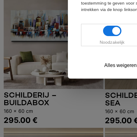
toestemming te geven voor 
intrekken via de knop links
Noodzakelijk
Alles weigeren
SCHILDERIJ –
SCHILDE
Toevoegen aan winkelwagen
Toevoe
BUILDABOX
SEA
160 x 60 cm
160 x 60 cm
295.00
€
295.00