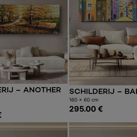
ERIJ – ANOTHER
gen aan winkelwagen
SCHILDERIJ – B
Toevoegen aan wink
160 x 60 cm
295.00
€
€