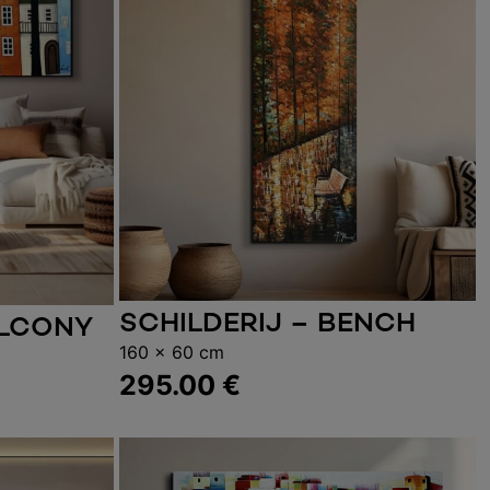
SCHILDERIJ – BENCH
Toevoegen aan winkelwagen
ALCONY
elwagen
160 x 60 cm
295.00
€