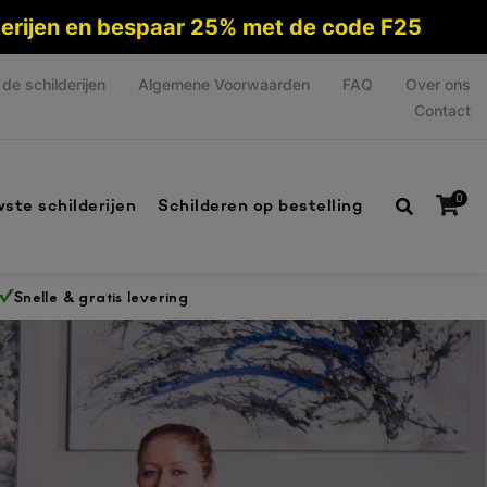
lderijen en bespaar 25% met de code F25
de schilderijen
Algemene Voorwaarden
FAQ
Over ons
Contact
0
ste schilderijen
Schilderen op bestelling
Snelle & gratis levering
Geen producten in de winkelwagen.