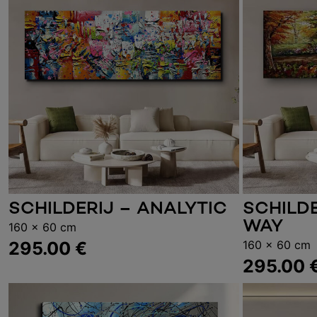
SCHILDERIJ – ANALYTIC
SCHILD
Toevoegen aan winkelwagen
Toevoe
WAY
160 x 60 cm
295.00
€
160 x 60 cm
295.00