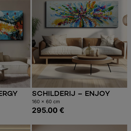
NERGY
SCHILDERIJ – ENJOY
elwagen
Toevoegen aan winkelwagen
160 x 60 cm
295.00
€