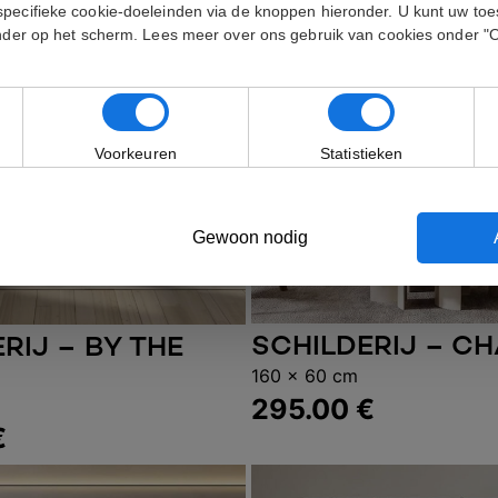
specifieke cookie-doeleinden via de knoppen hieronder. U kunt uw t
onder op het scherm. Lees meer over ons gebruik van cookies onder "
Voorkeuren
Statistieken
Gewoon nodig
SCHILDERIJ – C
RIJ – BY THE
Toevoegen aan wink
gen aan winkelwagen
160 x 60 cm
295.00
€
€