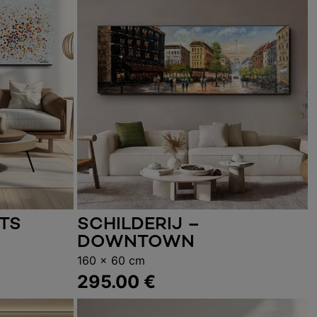
OTS
SCHILDERIJ –
elwagen
Toevoegen aan winkelwagen
DOWNTOWN
160 x 60 cm
295.00
€