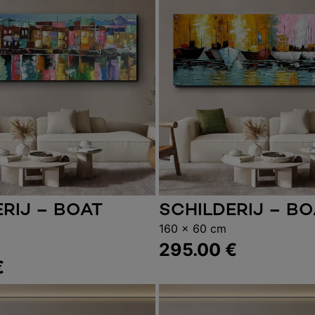
RIJ – BOAT
SCHILDERIJ – B
gen aan winkelwagen
Toevoegen aan wink
S
160 x 60 cm
295.00
€
€