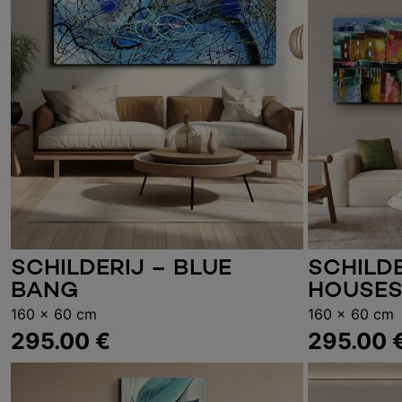
SCHILDERIJ – BLUE
SCHILDE
Toevoegen aan winkelwagen
Toevoe
BANG
HOUSE
160 x 60 cm
160 x 60 cm
295.00
€
295.00