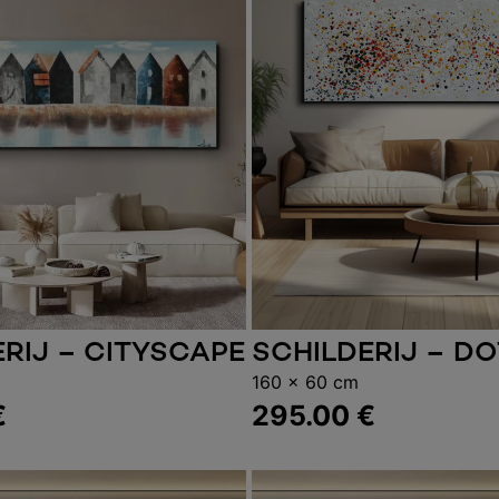
RIJ – CITYSCAPE
SCHILDERIJ – D
gen aan winkelwagen
Toevoegen aan wink
160 x 60 cm
€
295.00
€