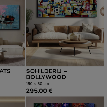
OATS
SCHILDERIJ –
elwagen
Toevoegen aan winkelwagen
BOLLYWOOD
160 x 60 cm
295.00
€