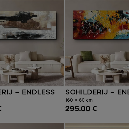
RIJ – ENDLESS
SCHILDERIJ – E
gen aan winkelwagen
Toevoegen aan wink
160 x 60 cm
€
295.00
€