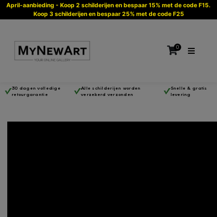
April-aanbieding - Koop 2 schilderijen en bespaar 15% met de code F15.
Koop 3 schilderijen en bespaar 25% met de code F25
0
30 dagen volledige
Alle schilderijen worden
Snelle & gratis
retourgarantie
verzekerd verzonden
levering
Geen producten in de winkelwagen.