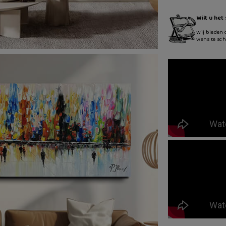
Wilt u het
Wij bieden 
wens te sch