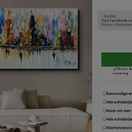
- Sander
Van facebook.c
Mooie schilderije
Gratis &
Levering
Eenvoudige en
Alle schilderij
Klaar om aan 
Alle schilderij
Klantenservice