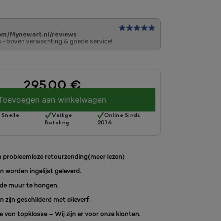
om/Mynewart.nl/reviews
n - boven verwachting & goede service!
295.00
€
Toevoegen aan winkelwagen
 Snelle
Veilige
Online Sinds
Betaling
2016
 probleemloze retourzending
(meer lezen)
en worden ingelijst geleverd.
de muur te hangen.
en zijn geschilderd met olieverf.
 van topklasse – Wij zijn er voor onze klanten.