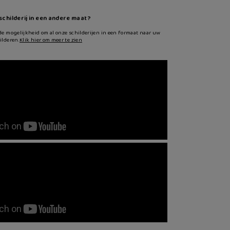
 schilderij in een andere maat?
de mogelijkheid om al onze schilderijen in een formaat naar uw
ilderen.
Klik hier om meer te zien