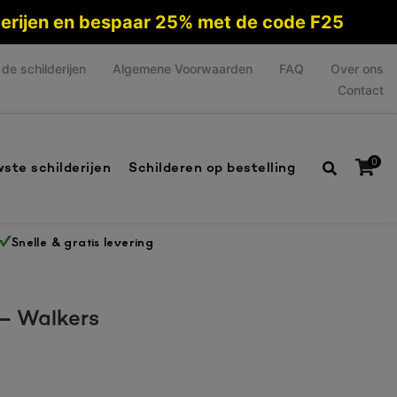
lderijen en bespaar 25% met de code F25
de schilderijen
Algemene Voorwaarden
FAQ
Over ons
Contact
0
ste schilderijen
Schilderen op bestelling
Snelle & gratis levering
Geen producten in de winkelwagen.
 – Walkers