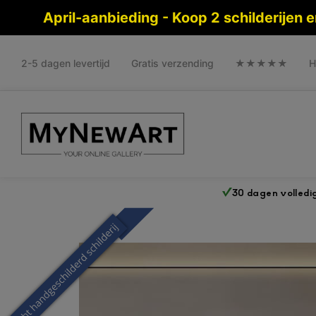
April-aanbieding - Koop 2 schilderijen
2-5 dagen levertijd
Gratis verzending
★★★★★
H
30 dagen volledi