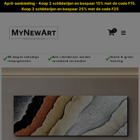
April-aanbieding - Koop 2 schilderijen en bespaar 15% met de code F15.
Koop 3 schilderijen en bespaar 25% met de code F25
0
30 dagen volledige
Alle schilderijen worden
Snelle & gratis
retourgarantie
verzekerd verzonden
levering
Geen producten in de winkelwagen.