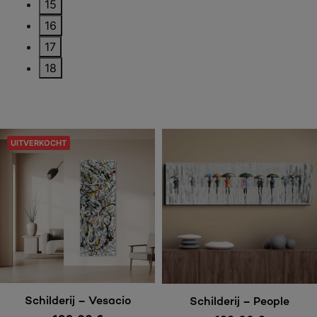
15
16
17
18
UITVERKOCHT
Lees meer
Toevoegen aan
Schilderij – Vesacio
Schilderij – People