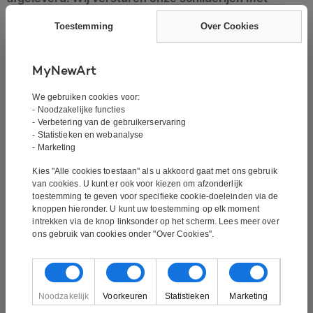
GLS. Het schilderij wordt binnen 2-4 werkdagen
Toestemming
Over Cookies
geleverd. Alle schilderijen worden met track en trace
code verzonden en zijn verzekerd.
MyNewArt
We gebruiken cookies voor:
Het schilderij is een handgeschilderd olieverfschilderij.
- Noodzakelijke functies
Het is geen print of iets dergelijks, maar is met de hand
- Verbetering van de gebruikerservaring
- Statistieken en webanalyse
geschilderd. Olieverfschilderij is de klassieke vorm van
- Marketing
schilderen. Olieverfschilderijen kenmerken zich door hun
goede kleurdiepte.
Kies "Alle cookies toestaan" als u akkoord gaat met ons gebruik
van cookies. U kunt er ook voor kiezen om afzonderlijk
toestemming te geven voor specifieke cookie-doeleinden via de
Het schilderij is gespannen over een frame van ~3,5 cm
knoppen hieronder. U kunt uw toestemming op elk moment
dik en kan direct aan de muur worden gehangen.
intrekken via de knop linksonder op het scherm. Lees meer over
ons gebruik van cookies onder "Over Cookies".
Wilt u dit schilderij in een andere maat? Wij kunnen al
onze schilderijen in alle maten schilderen. Wilt u meer
Noodzakelijk
Voorkeuren
Statistieken
Marketing
weten, neem dan contact met ons op via