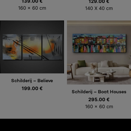
139.00
€
129.00
€
winkelwagen
160 x 60 cm
140 X 40 cm
Toevoegen aan
Schilderij – Believe
199.00
€
Toevoegen aan
winkelwagen
Schilderij – Boat Houses
295.00
€
winkelwagen
160 x 60 cm