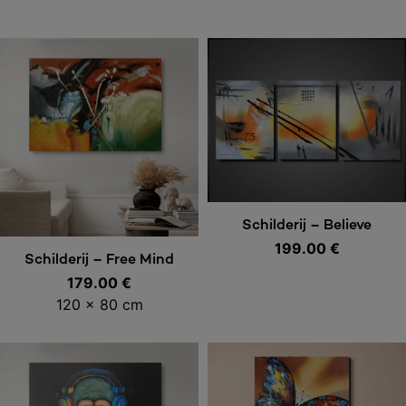
Toevoegen aan
Schilderij – Believe
199.00
€
Toevoegen aan
winkelwagen
Schilderij – Free Mind
179.00
€
winkelwagen
120 x 80 cm