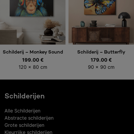
Toevoegen aan
Toevoegen aan
Schilderij – Monkey Sound
Schilderij – Butterfly
199.00
€
179.00
€
winkelwagen
winkelwagen
120 x 80 cm
90 x 90 cm
Schilderijen
Alle Schilderijen
Abstracte schilderijen
Grote schilderijen
Kleurrijke schilderijen