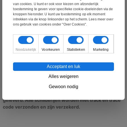
Techniek:
Handgeschilderd
van cookies. U kunt er ook voor kiezen om afzonderlijk
toestemming te geven voor specifieke cookie-doeleinden via de
knoppen hieronder. U kunt uw toestemming op elk moment
Materiaal:
Olieverfschilderij
intrekken via de knop linksonder op het scherm. Lees meer over
ons gebruik van cookies onder "Over Cookies".
Formaat van het schilderij:
160 x 60 cm
Klaar om aan de muur te hangen:
Ja (Het canvas is om
een houten frame gewikkeld)
Noodzakelijk
Voorkeuren
Statistieken
Marketing
Dikte van het frame:
3,3 cm
Acceptant en luk
Alles weigeren
Bezorging is gratis en het schilderij wordt bij u thuis
afgeleverd. Wij versturen onze schilderijen met
Gewoon nodig
GLS. Het schilderij wordt binnen 2-4 werkdagen
geleverd. Alle schilderijen worden met track en trace
code verzonden en zijn verzekerd.