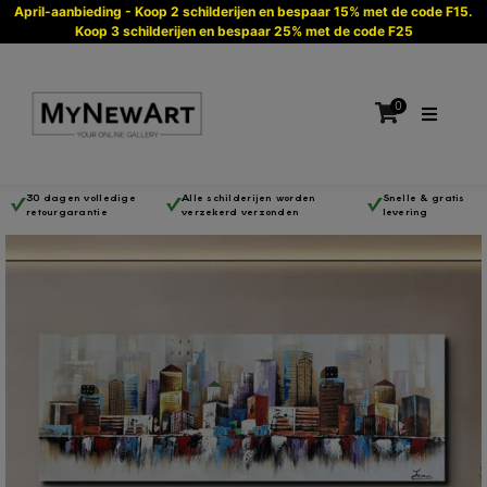
April-aanbieding - Koop 2 schilderijen en bespaar 15% met de code F15.
Koop 3 schilderijen en bespaar 25% met de code F25
0
30 dagen volledige
Alle schilderijen worden
Snelle & gratis
retourgarantie
verzekerd verzonden
levering
Geen producten in de winkelwagen.