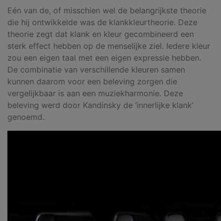
Eén van de, of misschien wel de belangrijkste theorie
die hij ontwikkelde was de klankkleurtheorie. Deze
theorie zegt dat klank en kleur gecombineerd een
sterk effect hebben op de menselijke ziel. Iedere kleur
zou een eigen taal met een eigen expressie hebben.
De combinatie van verschillende kleuren samen
kunnen daarom voor een beleving zorgen die
vergelijkbaar is aan een muziekharmonie. Deze
beleving werd door Kandinsky de ‘innerlijke klank’
genoemd.