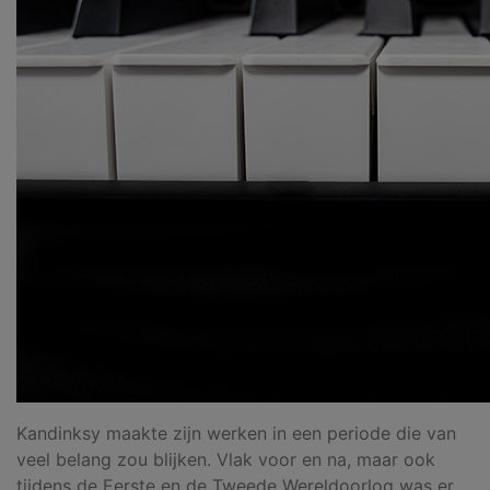
Kandinksy maakte zijn werken in een periode die van
veel belang zou blijken. Vlak voor en na, maar ook
tijdens de Eerste en de Tweede Wereldoorlog was er