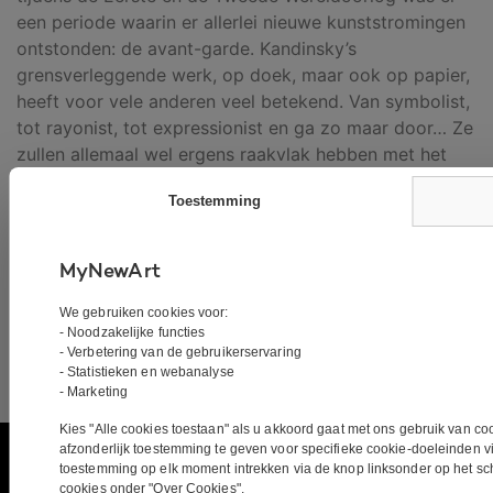
een periode waarin er allerlei nieuwe kunststromingen
ontstonden: de avant-garde. Kandinsky’s
grensverleggende werk, op doek, maar ook op papier,
heeft voor vele anderen veel betekend. Van symbolist,
tot rayonist, tot expressionist en ga zo maar door… Ze
zullen allemaal wel ergens raakvlak hebben met het
veelzijdige en controversiële werk van Kandinsky.
Toestemming
Maar zijn invloed klinkt door tot in de 21e eeuw, want
waar zou de abstracte kunst zijn zonder Wassily
Kandinsky?
MyNewArt
We gebruiken cookies voor:
- Noodzakelijke functies
- Verbetering van de gebruikerservaring
- Statistieken en webanalyse
- Marketing
Kies "Alle cookies toestaan" als u akkoord gaat met ons gebruik van co
afzonderlijk toestemming te geven voor specifieke cookie-doeleinden 
toestemming op elk moment intrekken via de knop linksonder op het s
Schilderijen
cookies onder "Over Cookies".