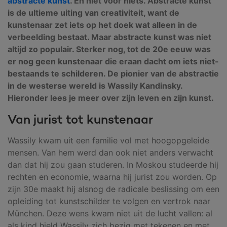
abstracte kunst
. En niet voor niets. Abstracte kunst
is de ultieme uiting van creativiteit, want de
kunstenaar zet iets op het doek wat alleen in de
verbeelding bestaat. Maar abstracte kunst was niet
altijd zo populair. Sterker nog, tot de 20e eeuw was
er nog geen kunstenaar die eraan dacht om iets niet-
bestaands te schilderen. De pionier van de abstractie
in de westerse wereld is Wassily Kandinsky.
Hieronder lees je meer over zijn leven en zijn kunst.
Van jurist tot kunstenaar
Wassily kwam uit een familie vol met hoogopgeleide
mensen. Van hem werd dan ook niet anders verwacht
dan dat hij zou gaan studeren. In Moskou studeerde hij
rechten en economie, waarna hij jurist zou worden. Op
zijn 30e maakt hij alsnog de radicale beslissing om een
opleiding tot kunstschilder te volgen en vertrok naar
München. Deze wens kwam niet uit de lucht vallen: al
als kind hield Wassily zich bezig met tekenen en met