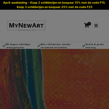
April-aanbieding - Koop 2 schilderijen en bespaar 15% met de code F15.
Koop 3 schilderijen en bespaar 25% met de code F25
0
30 dagen volledige
Alle schilderijen worden
Snelle & gratis
retourgarantie
verzekerd verzonden
levering
Geen producten in de winkelwagen.