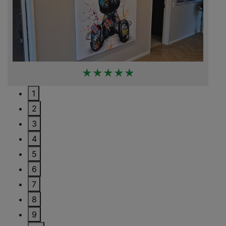
★★★★★
1
2
3
4
5
6
7
8
9