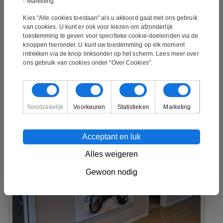
- Marketing
weten, neem dan contact met ons op via
Kies "Alle cookies toestaan" als u akkoord gaat met ons gebruik
info@mynewart.nl
van cookies. U kunt er ook voor kiezen om afzonderlijk
toestemming te geven voor specifieke cookie-doeleinden via de
knoppen hieronder. U kunt uw toestemming op elk moment
intrekken via de knop linksonder op het scherm. Lees meer over
Lees onze algemene voorwaarden
hier
.
ons gebruik van cookies onder "Over Cookies".
Foto's van onze klanten
Noodzakelijk
Voorkeuren
Statistieken
Marketing
Acceptant en luk
Alles weigeren
Gewoon nodig