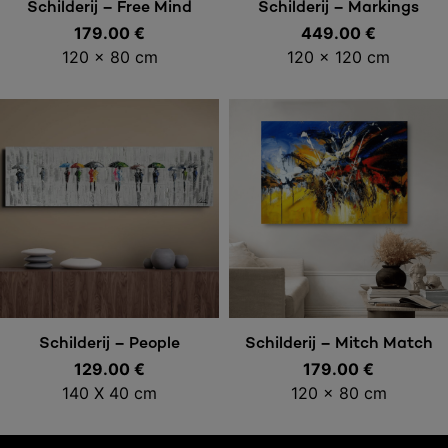
Toevoegen aan
Toevoegen aan
Schilderij – Free Mind
Schilderij – Markings
179.00
€
449.00
€
winkelwagen
winkelwagen
120 x 80 cm
120 x 120 cm
Toevoegen aan
Toevoegen aan
Schilderij – Mitch Match
Schilderij – People
179.00
€
129.00
€
winkelwagen
winkelwagen
120 x 80 cm
140 X 40 cm