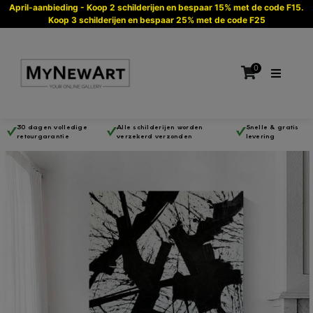
April-aanbieding - Koop 2 schilderijen en bespaar 15% met de code F15.
Koop 3 schilderijen en bespaar 25% met de code F25
0
30 dagen volledige
Alle schilderijen worden
Snelle & gratis
retourgarantie
verzekerd verzonden
levering
Geen producten in de winkelwagen.