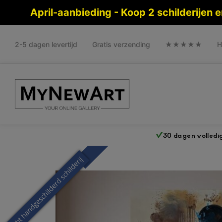
April-aanbieding - Koop 2 schilderijen
2-5 dagen levertijd
Gratis verzending
★★★★★
H
30 dagen volledi