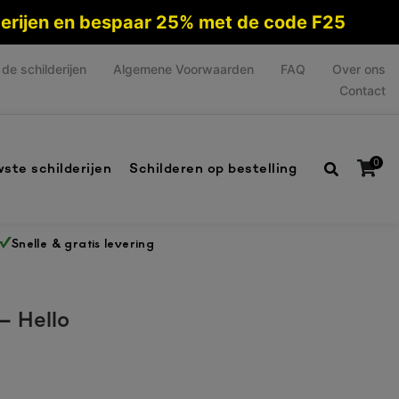
lderijen en bespaar 25% met de code F25
de schilderijen
Algemene Voorwaarden
FAQ
Over ons
Contact
0
ste schilderijen
Schilderen op bestelling
Snelle & gratis levering
Geen producten in de winkelwagen.
 – Hello