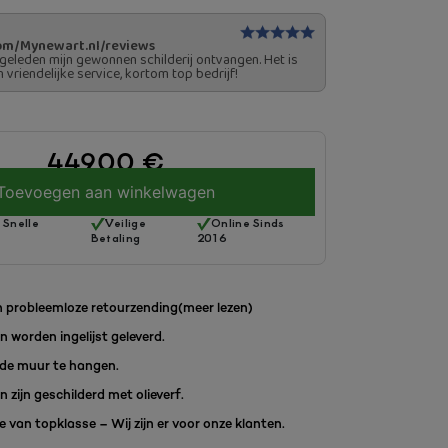
om/Mynewart.nl/reviews
geleden mijn gewonnen schilderij ontvangen. Het is
n vriendelijke service, kortom top bedrijf!
449.00
€
Toevoegen aan winkelwagen
 Snelle
Veilige
Online Sinds
Betaling
2016
 probleemloze retourzending
(meer lezen)
en worden ingelijst geleverd.
de muur te hangen.
en zijn geschilderd met olieverf.
 van topklasse – Wij zijn er voor onze klanten.