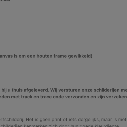
canvas is om een houten frame gewikkeld)
t bij u thuis afgeleverd. Wij versturen onze schilderijen m
rden met track en trace code verzonden en zijn verzeker
fschilderij. Het is geen print of iets dergelijks, maar is met
schilderijen kenmerken zich door hun goede kleurdiepte.