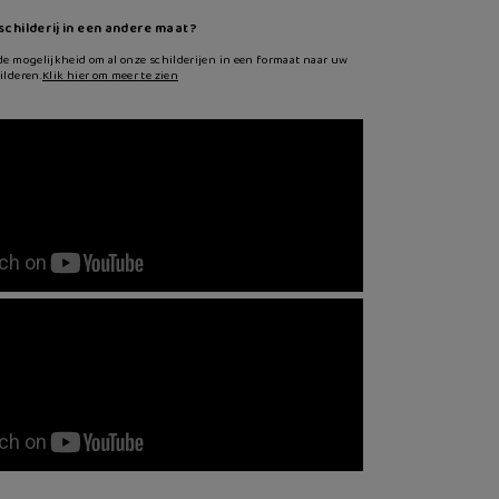
 schilderij in een andere maat?
de mogelijkheid om al onze schilderijen in een formaat naar uw
ilderen.
Klik hier om meer te zien