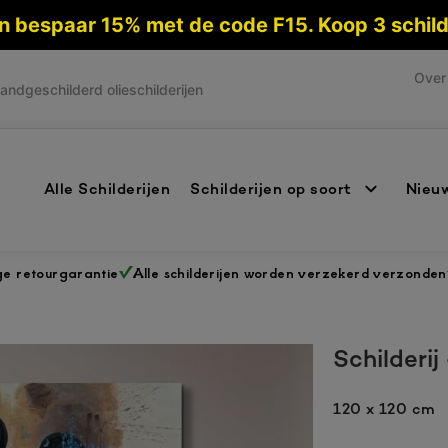
 en bespaar 15% met de code F15. Koop 3 schi
Over 
andgeschilderd olieschilderijen
Alle Schilderijen
Schilderijen op soort
Nieuw
ge retourgarantie
Alle schilderijen worden verzekerd verzonden
Schilderij
120 x 120 cm