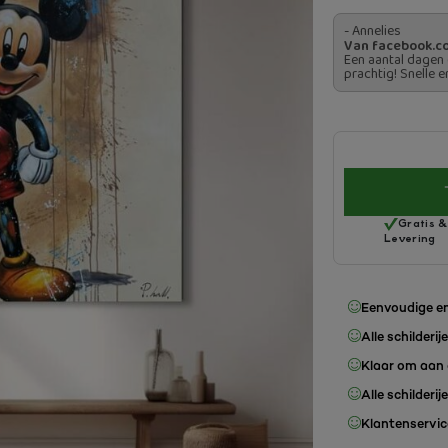
- Annelies
Van facebook.c
Een aantal dagen 
prachtig! Snelle e
Gratis &
Levering
Eenvoudige en
Alle schilderij
Klaar om aan 
Alle schilderij
Klantenservice