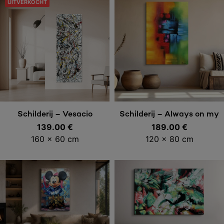
UITVERKOCHT
Lees meer
Toevoegen aan
Schilderij – Vesacio
Schilderij – Always on my
139.00
€
189.00
mind
€
winkelwagen
160 x 60 cm
120 x 80 cm