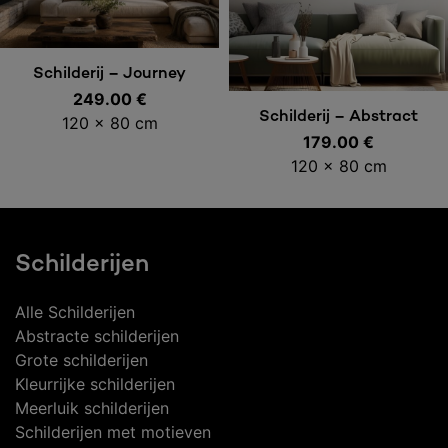
Toevoegen aan
Schilderij – Journey
249.00
€
winkelwagen
Toevoegen aan
Schilderij – Abstract
120 x 80 cm
179.00
Senses
€
winkelwagen
120 x 80 cm
Schilderijen
Alle Schilderijen
Abstracte schilderijen
Grote schilderijen
Kleurrijke schilderijen
Meerluik schilderijen
Schilderijen met motieven