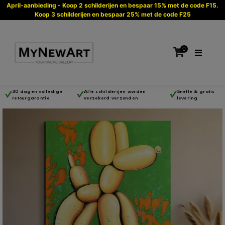
April-aanbieding - Koop 2 schilderijen en bespaar 15% met de code F15.
Koop 3 schilderijen en bespaar 25% met de code F25
0
30 dagen volledige
Alle schilderijen worden
Snelle & gratis
retourgarantie
verzekerd verzonden
levering
Geen producten in de winkelwagen.