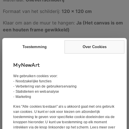
Formaat van het schilderij:
120 x 120 cm
Klaar om aan de muur te hangen:
Ja (Het canvas is om
een houten frame gewikkeld)
Dikte van het frame:
3,3 cm
Toestemming
Over Cookies
Bezorging is gratis en het schilderij wordt bij u thuis
MyNewArt
afgeleverd. Wij versturen onze schilderijen met
We gebruiken cookies voor:
GLS. Het schilderij wordt binnen 2-4 werkdagen
- Noodzakelijke functies
geleverd. Alle schilderijen worden met track en trace
- Verbetering van de gebruikerservaring
code verzonden en zijn verzekerd.
- Statistieken en webanalyse
- Marketing
Kies "Alle cookies toestaan" als u akkoord gaat met ons gebruik
van cookies. U kunt er ook voor kiezen om afzonderlijk
Het schilderij is een handgeschilderd olieverfschilderij.
toestemming te geven voor specifieke cookie-doeleinden via de
Het is geen print of iets dergelijks, maar is met de hand
knoppen hieronder. U kunt uw toestemming op elk moment
intrekken via de knop linksonder op het scherm. Lees meer over
geschilderd. Olieverfschilderij is de klassieke vorm van