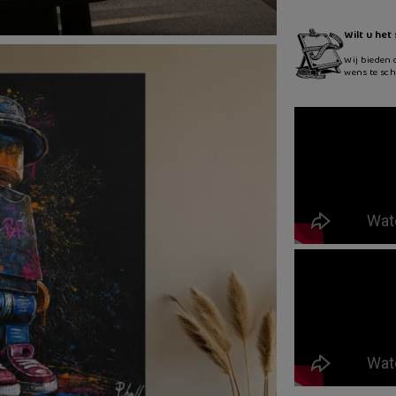
Wilt u het
Wij bieden 
wens te sch