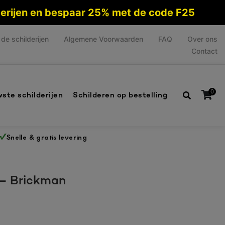
lderijen en bespaar 25% met de code F25
de schilderijen
Algemene Voorwaarden
FAQ
Over ons
Contact
0
ste schilderijen
Schilderen op bestelling
Snelle & gratis levering
Geen producten in de winkelwagen.
j – Brickman