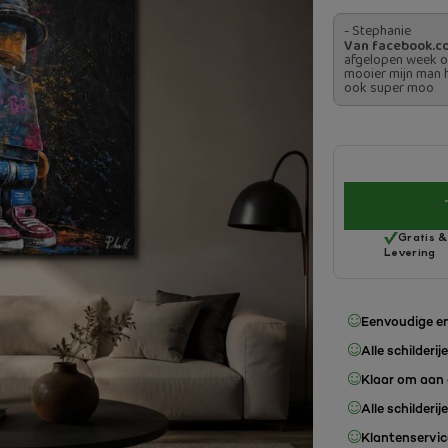
- Stephanie
Van facebook.c
afgelopen week ons
mooier mijn man 
ook super moo
Gratis &
Levering
Eenvoudige en
Alle schilderij
Klaar om aan 
Alle schilderij
Klantenservice