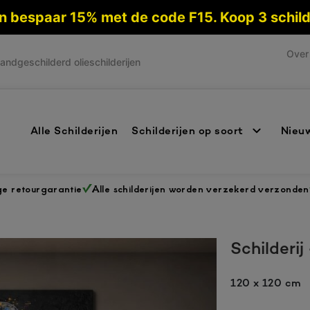
 en bespaar 15% met de code F15. Koop 3 schi
Over 
andgeschilderd olieschilderijen
Alle Schilderijen
Schilderijen op soort
Nieuw
ge retourgarantie
Alle schilderijen worden verzekerd verzonden
Schilderi
120 x 120 cm