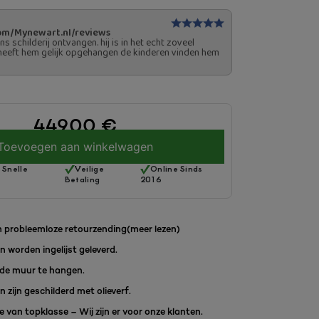
om/Mynewart.nl/reviews
 schilderij ontvangen. hij is in het echt zoveel
heeft hem gelijk opgehangen de kinderen vinden hem
449.00
€
Toevoegen aan winkelwagen
 Snelle
Veilige
Online Sinds
Betaling
2016
 probleemloze retourzending
(meer lezen)
en worden ingelijst geleverd.
de muur te hangen.
en zijn geschilderd met olieverf.
 van topklasse – Wij zijn er voor onze klanten.