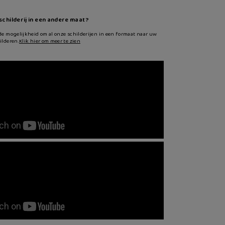
 schilderij in een andere maat?
de mogelijkheid om al onze schilderijen in een formaat naar uw
ilderen.
Klik hier om meer te zien