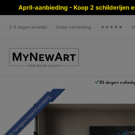
April-aanbieding - Koop 2 schilderijen
2-5 dagen levertijd
Gratis verzending
★★★★★
H
30 dagen volledi