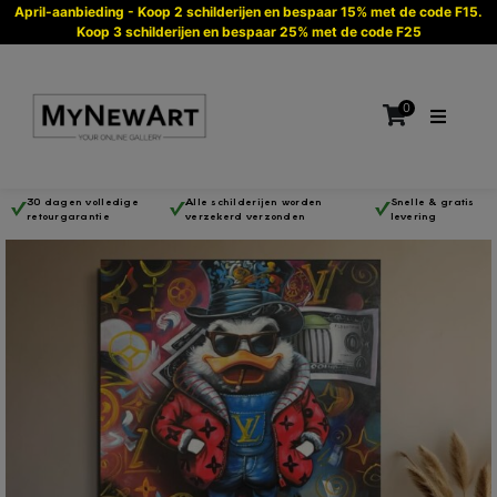
April-aanbieding - Koop 2 schilderijen en bespaar 15% met de code F15.
Koop 3 schilderijen en bespaar 25% met de code F25
0
30 dagen volledige
Alle schilderijen worden
Snelle & gratis
retourgarantie
verzekerd verzonden
levering
Geen producten in de winkelwagen.