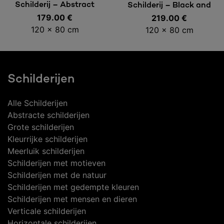
Toevoegen aan
Toevoegen aan
Schilderij – Abstract
Schilderij – Black and
179.00
Senses
€
219.00
White II
€
winkelwagen
winkelwagen
120 x 80 cm
120 x 80 cm
Schilderijen
Alle Schilderijen
Abstracte schilderijen
Grote schilderijen
Kleurrijke schilderijen
Meerluik schilderijen
Schilderijen met motieven
Schilderijen met de natuur
Schilderijen met gedempte kleuren
Schilderijen met mensen en dieren
Verticale schilderijen
Horizontale schilderijen