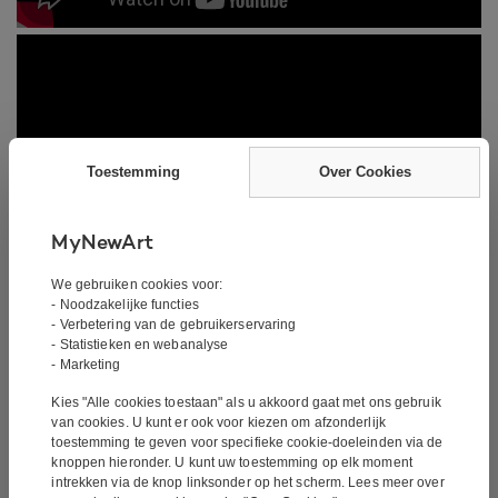
Toestemming
Over Cookies
MyNewArt
We gebruiken cookies voor:
Schilderij – Be Cool
- Noodzakelijke functies
- Verbetering van de gebruikerservaring
- Statistieken en webanalyse
- Marketing
Handtekening:
Gesigneerd door de kunstenaar
Kies "Alle cookies toestaan" als u akkoord gaat met ons gebruik
van cookies. U kunt er ook voor kiezen om afzonderlijk
De kunstenaar:
Peter Hall
toestemming te geven voor specifieke cookie-doeleinden via de
knoppen hieronder. U kunt uw toestemming op elk moment
Techniek:
Handgeschilderd
intrekken via de knop linksonder op het scherm. Lees meer over