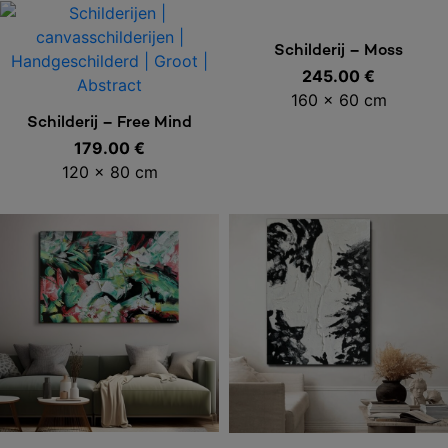
Toevoegen aan
Schilderij – Moss
245.00
€
winkelwagen
160 x 60 cm
Toevoegen aan
Schilderij – Free Mind
179.00
€
winkelwagen
120 x 80 cm