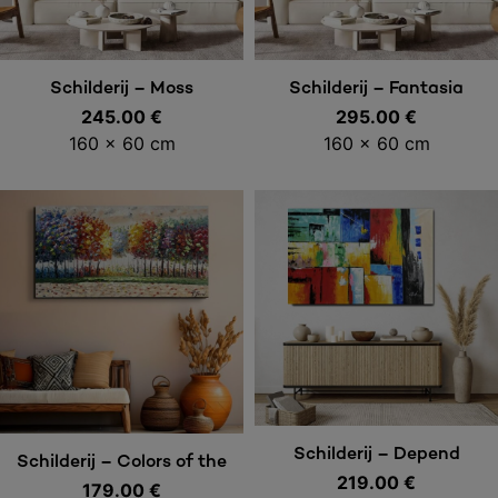
Toevoegen aan
Toevoegen aan
Schilderij – Moss
Schilderij – Fantasia
245.00
€
295.00
€
winkelwagen
winkelwagen
160 x 60 cm
160 x 60 cm
Toevoegen aan
Toevoegen aan
Schilderij – Depend
Schilderij – Colors of the
219.00
€
179.00
Season
€
winkelwagen