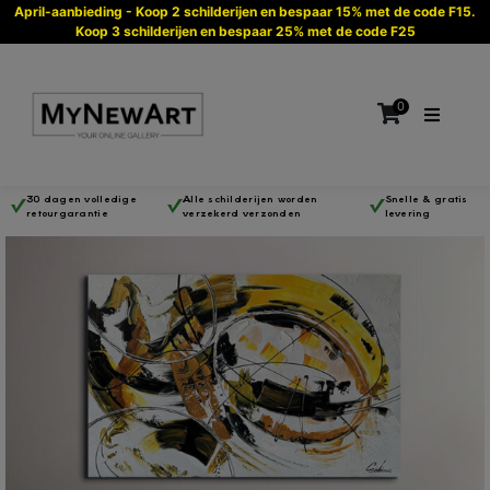
April-aanbieding - Koop 2 schilderijen en bespaar 15% met de code F15.
Koop 3 schilderijen en bespaar 25% met de code F25
0
30 dagen volledige
Alle schilderijen worden
Snelle & gratis
retourgarantie
verzekerd verzonden
levering
Geen producten in de winkelwagen.