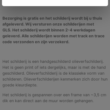
Bezorging is gratis en het schilderij wordt bij u thuis
afgeleverd. Wij versturen onze schilderijen met
GLS. Het schilderij wordt binnen 2-4 werkdagen
geleverd. Alle schilderijen worden met track en trace
code verzonden en zijn verzekerd.
Het schilderij is een handgeschilderd olieverfschilderij.
Het is geen print of iets dergelijks, maar is met de hand
geschilderd. Olieverfschilderij is de klassieke vorm van
schilderen. Olieverfschilderijen kenmerken zich door hun
goede kleurdiepte.
Het schilderij is gespannen over een frame van ~3,5 cm
dik en kan direct aan de muur worden gehangen.