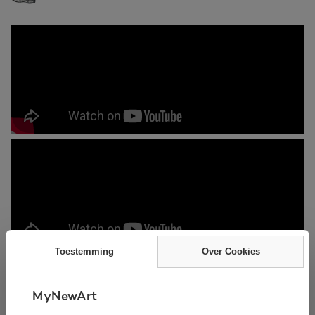
Toestemming
Over Cookies
MyNewArt
Nieuw olieverfschilderij. Klaar voor