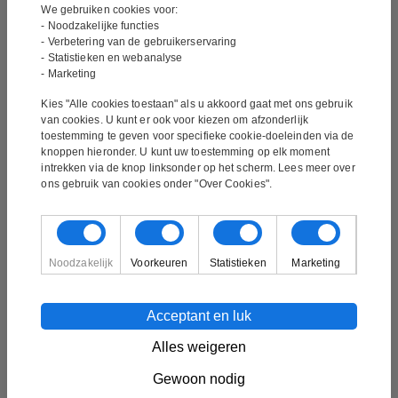
We gebruiken cookies voor:
verzending in de tweede helft van
- Noodzakelijke functies
- Verbetering van de gebruikerservaring
augustus.
- Statistieken en webanalyse
- Marketing
Schilderij – Reactivate
Kies "Alle cookies toestaan" als u akkoord gaat met ons gebruik
van cookies. U kunt er ook voor kiezen om afzonderlijk
toestemming te geven voor specifieke cookie-doeleinden via de
knoppen hieronder. U kunt uw toestemming op elk moment
Handtekening:
Gesigneerd door de kunstenaar
intrekken via de knop linksonder op het scherm. Lees meer over
ons gebruik van cookies onder "Over Cookies".
De kunstenaar:
John Cailing
Techniek:
Handgeschilderd
Materiaal:
Olieverfschilderij
Noodzakelijk
Voorkeuren
Statistieken
Marketing
Formaat van het schilderij:
120 x 80 cm
Acceptant en luk
Klaar om aan de muur te hangen:
Ja (Het canvas is om
Alles weigeren
een houten frame gewikkeld)
Gewoon nodig
Dikte van het frame:
3,3 cm