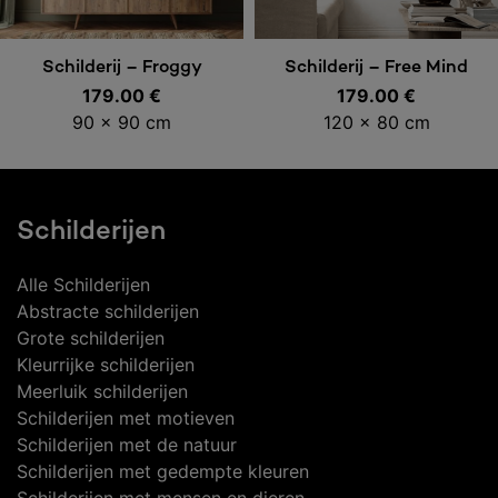
Toevoegen aan
Toevoegen aan
Schilderij – Froggy
Schilderij – Free Mind
179.00
€
179.00
€
winkelwagen
winkelwagen
90 x 90 cm
120 x 80 cm
Schilderijen
Alle Schilderijen
Abstracte schilderijen
Grote schilderijen
Kleurrijke schilderijen
Meerluik schilderijen
Schilderijen met motieven
Schilderijen met de natuur
Schilderijen met gedempte kleuren