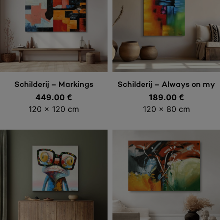
Toevoegen aan
Toevoegen aan
Schilderij – Markings
Schilderij – Always on my
449.00
€
189.00
mind
€
winkelwagen
winkelwagen
120 x 120 cm
120 x 80 cm