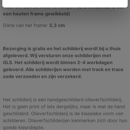
Klaar om aan de muur te hangen:
Ja (Het canvas is om
een houten frame gewikkeld)
Dikte van het frame:
3,3 cm
Bezorging is gratis en het schilderij wordt bij u thuis
afgeleverd. Wij versturen onze schilderijen met
GLS. Het schilderij wordt binnen 2-4 werkdagen
geleverd. Alle schilderijen worden met track en trace
code verzonden en zijn verzekerd.
Het schilderij is een handgeschilderd olieverfschilderij.
Het is geen print of iets dergelijks, maar is met de hand
geschilderd. Olieverfschilderij is de klassieke vorm van
schilderen. Olieverfschilderijen kenmerken zich door hun
goede kleurdiepte.