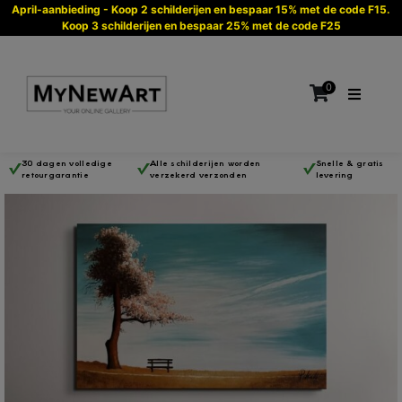
April-aanbieding - Koop 2 schilderijen en bespaar 15% met de code F15.
Koop 3 schilderijen en bespaar 25% met de code F25
0
30 dagen volledige
Alle schilderijen worden
Snelle & gratis
retourgarantie
verzekerd verzonden
levering
Geen producten in de winkelwagen.