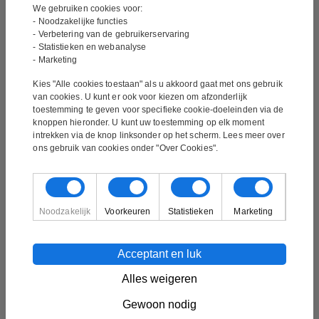
Nieuw olieverfschilderij. Het schilderij
We gebruiken cookies voor:
- Noodzakelijke functies
is momenteel aan het drogen. We
- Verbetering van de gebruikerservaring
- Statistieken en webanalyse
verwachten dat het eind juli of begin
- Marketing
augustus droog genoeg is voor
Kies "Alle cookies toestaan" als u akkoord gaat met ons gebruik
van cookies. U kunt er ook voor kiezen om afzonderlijk
verzending.
toestemming te geven voor specifieke cookie-doeleinden via de
knoppen hieronder. U kunt uw toestemming op elk moment
intrekken via de knop linksonder op het scherm. Lees meer over
Schilderij – Far Away
ons gebruik van cookies onder "Over Cookies".
Handtekening:
Gesigneerd door de kunstenaar
Noodzakelijk
Voorkeuren
Statistieken
Marketing
De kunstenaar:
Peter Hall
Techniek:
Handgeschilderd
Acceptant en luk
Materiaal:
Olieverfschilderij
Alles weigeren
Gewoon nodig
Formaat van het schilderij:
120 x 80 cm