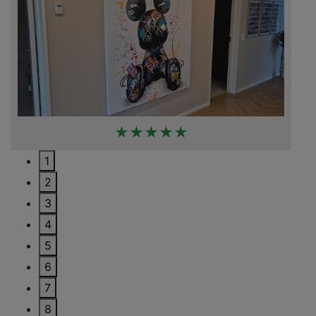
★★★★★
1
2
3
4
5
6
7
8