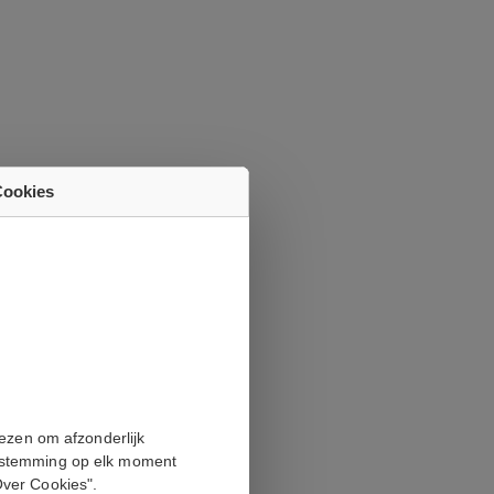
Cookies
an augustus.
iezen om afzonderlijk
oestemming op elk moment
Over Cookies".