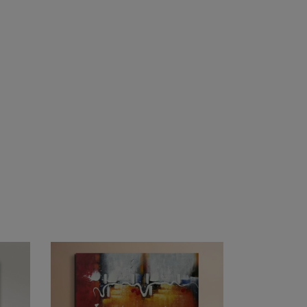
★★★★
★★★★★
★★★★★
★★