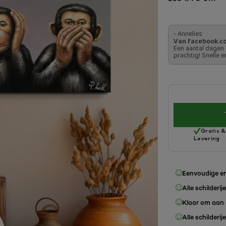
- Annelies
Van facebook.c
Een aantal dagen 
prachtig! Snelle e
Gratis &
Levering
Eenvoudige en
Alle schilderij
Klaar om aan 
Alle schilderij