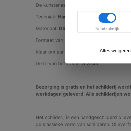
De kunstenaar:
Peter Hall
Techniek:
Handgeschilderd
Materiaal:
Olieverfschilderij
Noodzakelijk
Formaat van het schilderij:
130 x 70 cm
Alles weigeren
Klaar om aan de muur te hangen:
Ja (Het 
Dikte van het frame:
3,3 cm
Bezorging is gratis en het schilderij word
werkdagen geleverd. Alle schilderijen wo
Het schilderij is een handgeschilderd oliever
de klassieke vorm van schilderen. Olieverf