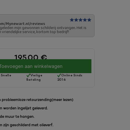
om/Mynewart.nl/reviews
geleden mijn gewonnen schilderij ontvangen. Het is
n vriendelijke service, kortom top bedrijf!
195.00
€
Toevoegen aan winkelwagen
 Snelle
Veilige
Online Sinds
Betaling
2016
 probleemloze retourzending
(meer lezen)
en worden ingelijst geleverd.
de muur te hangen.
en zijn geschilderd met olieverf.