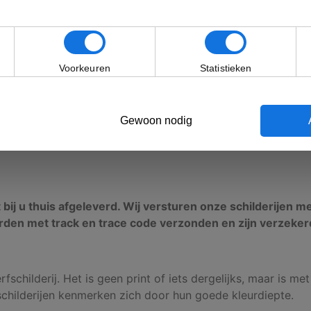
Voorkeuren
Statistieken
Gewoon nodig
canvas is om een houten frame gewikkeld)
t bij u thuis afgeleverd. Wij versturen onze schilderijen m
rden met track en trace code verzonden en zijn verzeker
fschilderij. Het is geen print of iets dergelijks, maar is met
schilderijen kenmerken zich door hun goede kleurdiepte.