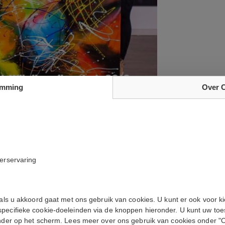
emming
Over 
aar voor verzending in de tweede helft v
kerservaring
e
 See, No Hear, No Speak
 als u akkoord gaat met ons gebruik van cookies. U kunt er ook voor k
specifieke cookie-doeleinden via de knoppen hieronder. U kunt uw t
enaar
onder op het scherm. Lees meer over ons gebruik van cookies onder "