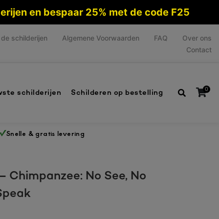
lderijen en bespaar 25% met de code F25
de schilderijen
Algemene Voorwaarden
FAQ
Over ons
Contact
0
ste schilderijen
Schilderen op bestelling
Snelle & gratis levering
Geen producten in de winkelwagen.
j – Chimpanzee: No See, No
Speak