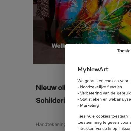
Toest
MyNewArt
We gebruiken cookies voor:
Nieuw olieverfschilderij. Kl
- Noodzakelijke functies
- Verbetering van de gebrui
- Statistieken en webanalys
Schilderij – Chimpanzee: No
- Marketing
Kies "Alle cookies toestaan"
toestemming te geven voor 
Handtekening:
Gesigneerd door de kunst
intrekken via de knop links