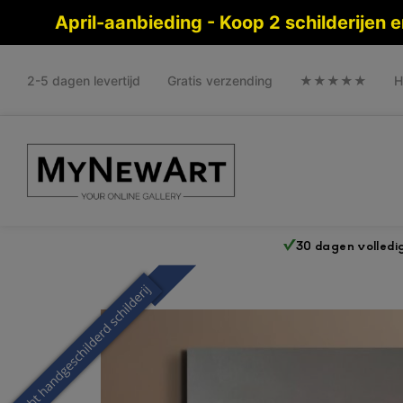
April-aanbieding - Koop 2 schilderijen
2-5 dagen levertijd
Gratis verzending
★★★★★
H
30 dagen volledi