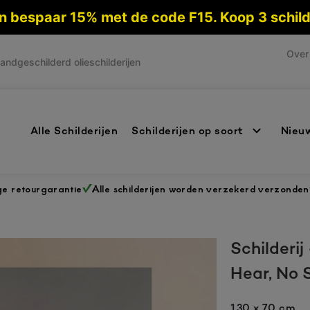
 en bespaar 15% met de code F15. Koop 3 schi
Over 
andgeschilderd olieschilderijen
Alle Schilderijen
Schilderijen op soort
Nieuw
ge retourgarantie
Alle schilderijen worden verzekerd verzonden
Schilderi
Hear, No 
130 x 70 cm