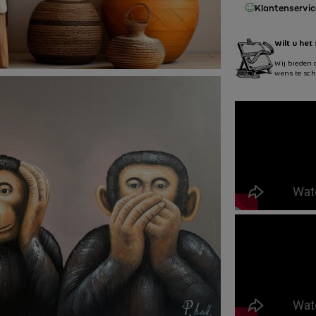
Klantenservice
Wilt u het
Wij bieden 
wens te sch