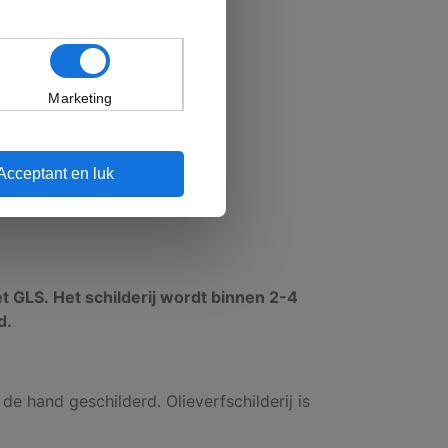
Marketing
Acceptant en luk
et GLS. Het schilderij wordt binnen 2-4
d.
 de hand geschilderd. Olieverfschilderij is